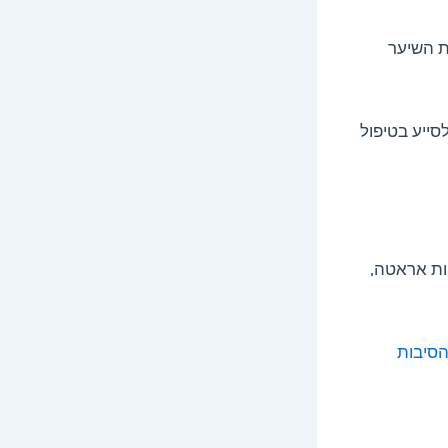
להשפיע על צמיחת השיער
לסייע בטיפול
חות אראטה,
1 הסיבות