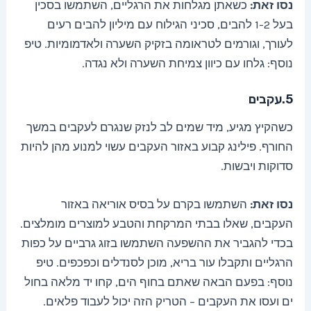
נסו זאת:
כשאתן מגלחות את הרגליים, השתמשו בסכין
בעל 1-2 להבים, סכיני הגילוח עם מיליון להבים רעים
לעורך, וגורמים לטראומה בזקיק השערה ולאדמומיות. טיפ
נוסף: גלחו עם כיוון צמיחת השערה ולא נגדה.
5.עקבים
כשהקיץ מגיע, מיד שמים לב לנזק שנגרם לעקבים במשך
החורף. פילינג קבוע באזור העקבים עשוי למנוע מהן להיות
סדוקות ויבשות.
נסו זאת:
השתמשו בקרם על בסיס אוריאה באזור
העקבים, שאלו בבתי המרקחת והטבע למוצרים מומלצים.
בכדי להגביר את ההשפעה השתמשו בזוג גרביים על כפות
הרגליים ותקבלו עור בריא, מוכן לסנדלים וכפכפים. טיפ
נוסף: בפעם הבאה שאתם בחוף הים, קחו יד מלאה בחול
ים ועסו את העקבים – הטריק הזה יכול לעבוד פלאים.