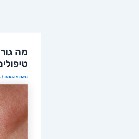
טיפולים
מאת
מהממת
/
18