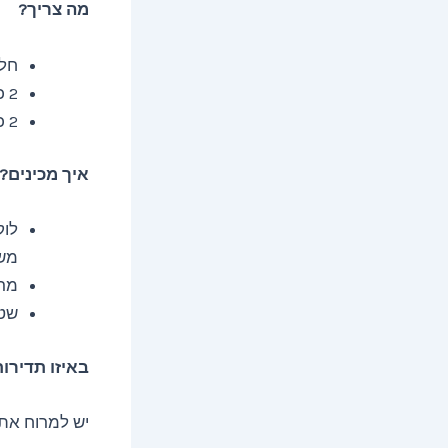
מה צריך?
חלב
2 כפות שיבולת שועל
2 כפות מיץ לימון
איך מכינים?
לוק
מש
מרח
שטפ
באיזו תדירו
יש למרוח את