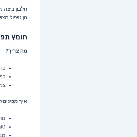
חלבון ביצה מ
הן טיפול מצו
חומץ תפו
מה צריך?
כף 
כף 
צמר
איך מכינים?
מדל
טוב
מני