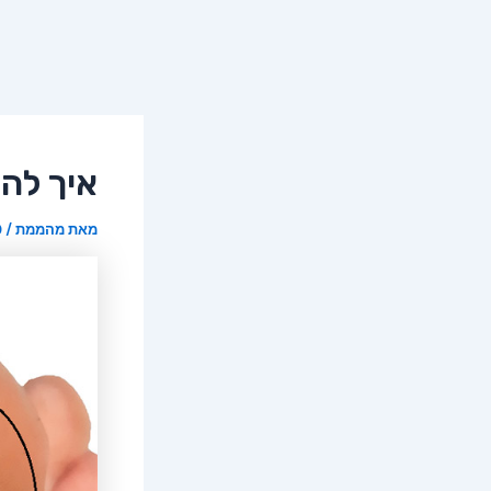
איך להי
מאת
מהממת
/
19