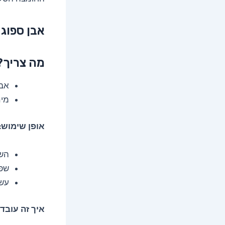
אבן ספוג
מה צריך?
אבן
מי
אופן שימוש:
השר
שפש
עשו
איך זה עובד