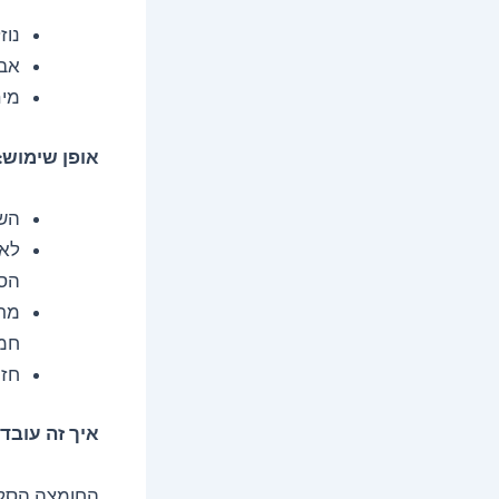
נוז
אבן
מים
אופן שימוש:
השר
לאח
הספ
מרח
חמש
חזר
איך זה עובד
החומצה הסלי