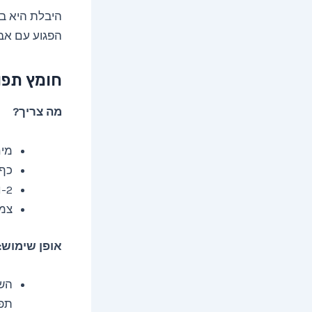
היבלת היא בע
הפגוע עם אבן
חומץ תפו
מה צריך?
מי
כף 
1-2 טיפות שמן עץ
צמר
אופן שימוש:
השר
תפו