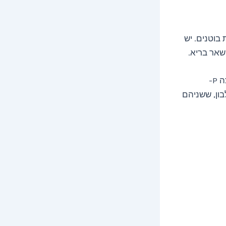
בוטנים. יש
שאר בריא.
חמאת בוטנים היא מרכיב טבעי עשיר בנוגדי חמצון ותרכובות כמו ויטמין E וחומצה P-
בון, ששניהם