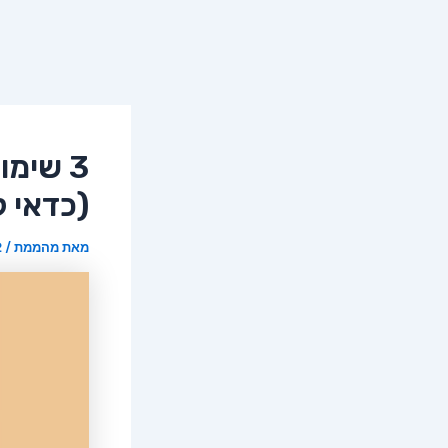
3 שימ
(כדאי ל
מאת
מהממת
/
2 ב