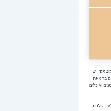
טנים). יש
ים בחמאת
ים ואוכלים
לעור שלכם