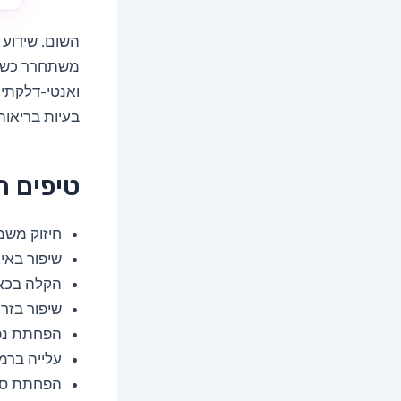
השום, שידוע 
משתחרר כשחו
ואנטי-דלקתיו
בעיות בריאות
טיפים ח
חיזוק משמ
שיפור באי
הקלה בכאב
שיפור בזר
הפחתת נפי
עלייה ברמ
הפחתת סי