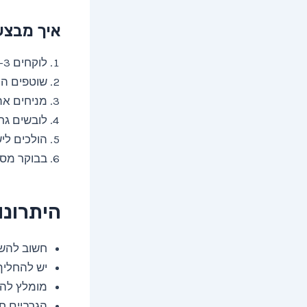
איך מבצעי
לוקחים 2-3 שיני שום טריות וחותכים אותן לפרוסות דקות
שוטפים הי
מניחים את
לובשים גר
הולכים לישון ל
בבוקר מסי
היתרונו
חשוב להשת
יש להחליף
מומלץ להתחיל ע
הגרביים חייבו