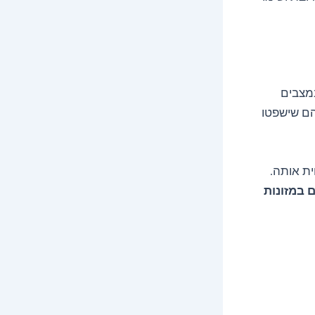
מצבים
הם שישפטו
ל חרדה ולהפחית אותה.
 למצוא ויטמין B גם במזונות