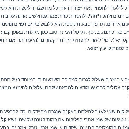
כול לעזור להפחית את ייצור הזיעה. כל מה שצריך לעשות הוא לשי
חמים ולהכין "תה", ולהשרות כרית צמר גפן ולשים אותה על בית 
ים אחרים. תרופה טבעית נוספת היא ללבוש בגדים רפויים ונושמי
 כגון כותנה. בנוסף, תרגול היגיינה טוב, כגון מקלחת באופן קבוע 
קטריאלי, יכול לעזור להפחית ריחות הקשורים להזעת יתר. אם הת
 לפנות לייעוץ רפואי.
ב עור שכיח שעלול לגרום למבוכה משמעותית, במיוחד בגיל ההתב
נה עלולים להרגיש מודעים למראה שלהם ועלולים להימנע ממצב
ליקום עשוי לעזור להילחם באקנה שנגרם מחיידקים. כדי להרגיע ה
אקנה, דללו 1-2 טיפות של שמן אתרי בזיליקום עם כמות קטנה של שמן נשא קל
נים המומלצים הם שמן שקדים או שמן ארגן. טבלו צמר גפן בתער