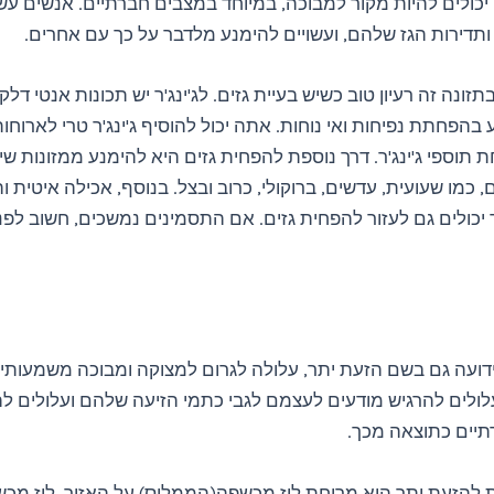
 יכולים להיות מקור למבוכה, במיוחד במצבים חברתיים. אנשים עש
ותדירות הגז שלהם, ועשויים להימנע מלדבר על כך עם אחרים.
 בתזונה זה רעיון טוב כשיש בעיית גזים. לג'ינג'ר יש תכונות אנטי דל
 בהפחתת נפיחות ואי נוחות. אתה יכול להוסיף ג'ינג'ר טרי לארוחות
חת תוספי ג'ינג'ר. דרך נוספת להפחית גזים היא להימנע ממזונות שי
, כמו שעועית, עדשים, ברוקולי, כרוב ובצל. בנוסף, אכילה איטית ו
 יכולים גם לעזור להפחית גזים. אם התסמינים נמשכים, חשוב לפנו
דועה גם בשם הזעת יתר, עלולה לגרום למצוקה ומבוכה משמעותי
ולים להרגיש מודעים לעצמם לגבי כתמי הזיעה שלהם ועלולים ל
יים כתוצאה מכך.
 להזעת יתר היא מריחת לוז מכשפה(הממליס) על האזור. לוז מכש