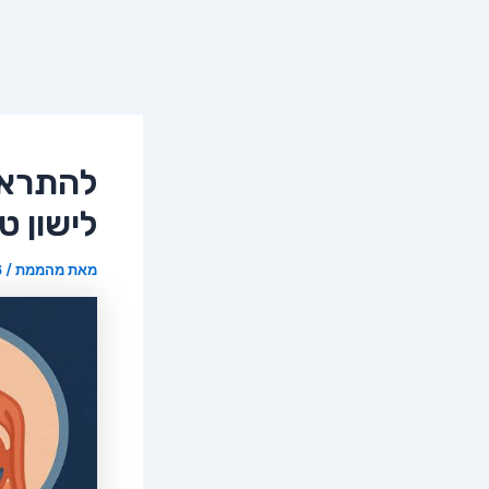
להתראות
לישון ט
מאת
מהממת
/
16