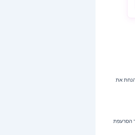
 הנחת את
יר הסרעפת