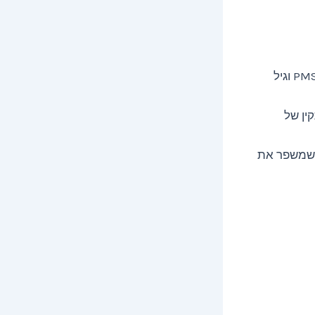
– עוזרת לאזן רמות אסטרוגן מוגברות, מה שמקל על תסמיני PMS וגיל
ין של
ה שמשפר את