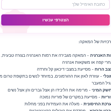
הצטרפי עכשיו
כזיות של המאקה:
ות האנרגיה
– המאקה מגבירה את רמות האנרגיה בצורה טבעית, 
רי קפה או משקאות אנרגיה
צב הרוח
– מסייעת במצבי דיכאון קל וחרדה
ונלי
– עוזרת לאזן את ההורמונים, במיוחד לנשים בתקופת טרום מח
גיל המעבר
שק המיני
– מרימה את הליבידו הן אצל גברים והן אצל נשים
ריות
– מסייעת במקרים של פוריות נמוכה
ערכת החיסונית
– מעלה את העמידות בפני מחלות
רון והריכוז
– מחדדת את היכולות הקוגניטיביות