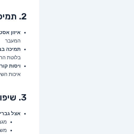
2. תמיכה משמעותית במערכת ההורמונלית
איזון אסט
המעבר
תמיכה בב
בלוטת התר
ויסות קור
איכות השי
3. שיפור החשק המיני והפוריות
אצל גברי
מגב
משפ