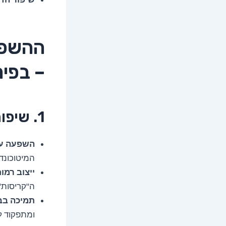
ההשפע
– בפי
1. שיפור דרמטי ברמות האנרגיה
השפעה על
המיטוכונד
ייצוב רמו
ה"קריסות"
תמיכה בב
ומתפקוד ל