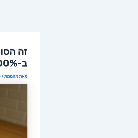
זה הסו
ב-200%
מאת
מהממת
/
9 ב