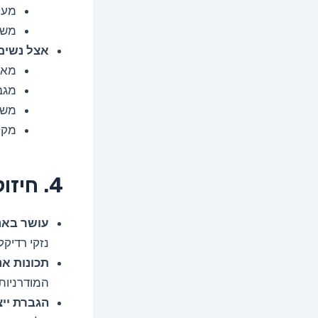
מעל
משפ
אצל נשים
מאז
מגב
משפר
מקל
4. חיזוק המערכת החיסונית
עושר באנ
נזקי רדיקל
תכונות אנ
המודרניות
הגברת ייצ