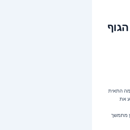
הגוף
רמה התאית
ע את
ץ מתמשך