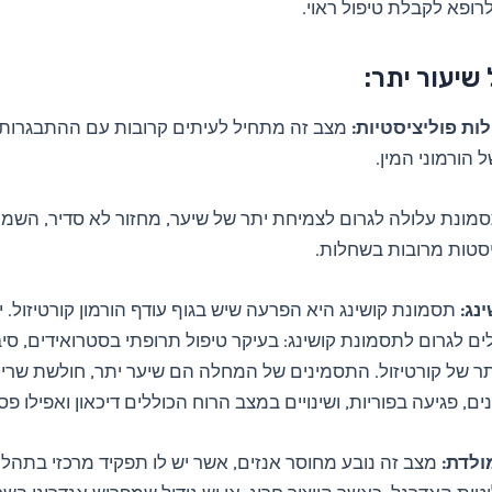
רופא לקבלת טיפול ראוי.
שיעור יתר:
ת פוליציסטיות:
מצב זה מתחיל לעיתים קרובות עם ההתבגרות, 
ל הורמוני המין.
מונת עלולה לגרום לצמיחת יתר של שיער, מחזור לא סדיר, השמנת
ציסטות מרובות בשחלות.
נג:
תסמונת קושינג היא הפרעה שיש בגוף עודף הורמון קורטיזול. 
ם לגרום לתסמונת קושינג: בעיקר טיפול תרופתי בסטרואידים, סיב
ר של קורטיזול. התסמינים של המחלה הם שיער יתר, חולשת שריר
ם, פגיעה בפוריות, ושינויים במצב הרוח הכוללים דיכאון ואפילו פסי
ולדת:
מצב זה נובע מחוסר אנזים, אשר יש לו תפקיד מרכזי בתהליכי