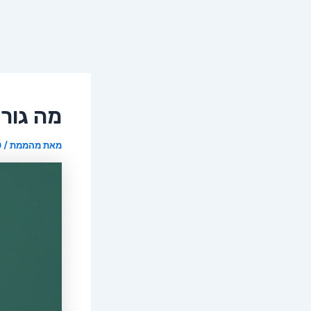
מה גורם
מאת
מהממת
/
20