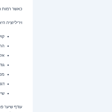
כאשר רמות ה
ויריליזציה הי
קול
הת
אק
גוד
מסת
דגד
שיע
עודף שיער פנ