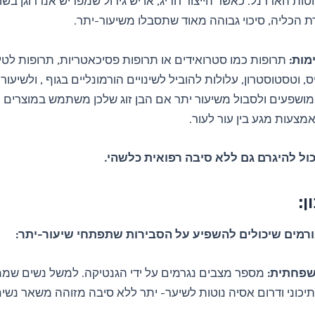
וטות האדרנל. כאשר הייצור חריג, או יש גידול שמפריש אנדרוגן בש
ת הכליה, סיכוי גבוהה מאוד שתסבלו משיעור-יתר.
מות:
תרופות כמו סטרואידים או תרופות פסיכאטריות, תרופות לטי
, וטסטוסטרון, עלולות להוביל לשינויים הורמונליים בגוף , ולשיעור 
מושפעים ולסבול משיעור יתר אם הבן זוג שלכן משתמש במוצרים 
אמצעות מגע בין עור לעור.
כול להיגרם גם ללא סיבה רפואית כלשהי.
ן:
רמים שיכולים להשפיע על הסבירות שתפתחי שיעור-יתר:
שפחתית:
מספר מצבים נגרמים על ידי הגנטיקה. למשל נשים שממ
 תיכוני ודרום אסיה נוטות לשיער- יתר ללא סיבה מזוהה משאר נשי