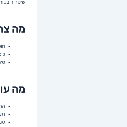
שיטה זו בטוח
מה צר
חופ
כוס
סיר
מה עו
הרת
תנו
סננ