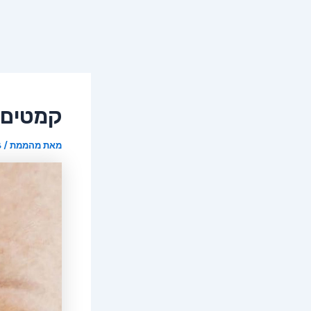
קמטים 
מאת
מהממת
/
8 ב