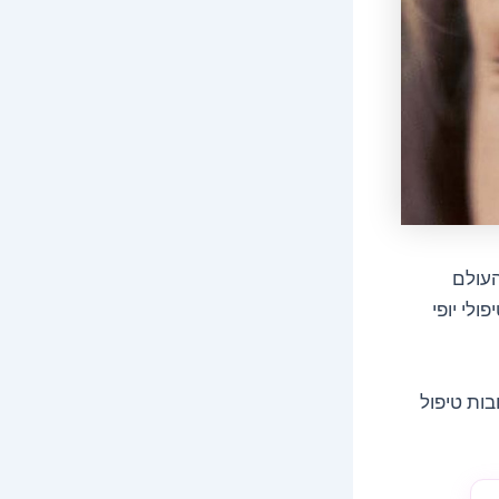
העולם
ולי יופי
בות טיפול