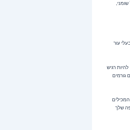
 – כאשר אזור ה-T בדרך כלל שומני,
עלי עור
 להיות רגיש
ם גורמים
המכילים
פה שלך