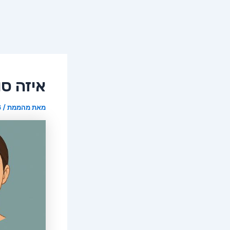
איזה סו
מאת
מהממת
/
26