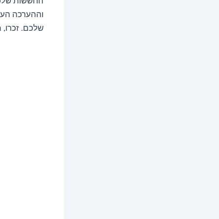
החששות שלכם 
וההערכה העצמ
שלכם. זכרו, 