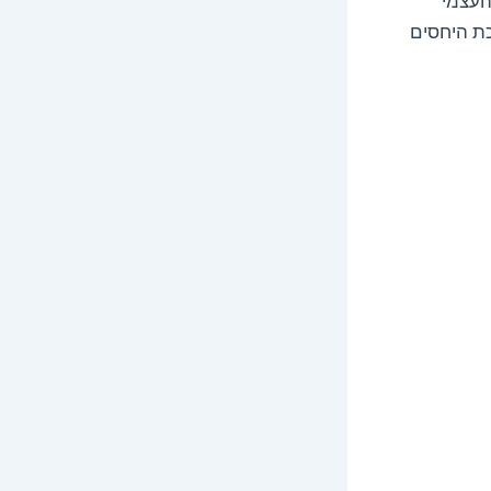
העצמי
כת היחסים