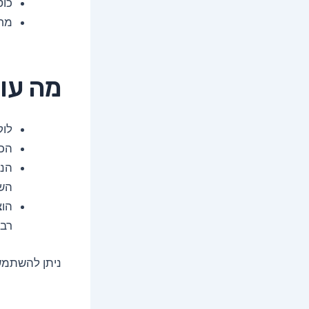
כוס
מחב
מה עו
לוק
הכנ
הני
השאי
הוצ
רבה
ניתן להשתמש 