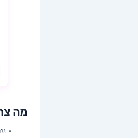
מה צר
גרב