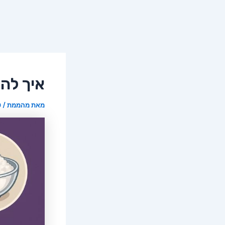
איך להק
מאת
מהממת
/
19