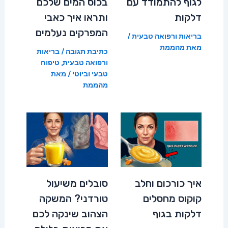
לגוף להתמודד עם
בכוס המים שלכם
דלקות
ותראו איך כאבי
המפרקים נעלמים
בריאות ורפואה טבעית
/
מאת
מהממת
כתיבת תגובה
/
בריאות
ורפואה טבעית
,
טיפוח
טבעי וביוטי
/ מאת
מהממת
איך כורכום וחלב
סובלים משיעול
קוקוס מחסלים
טורדני? המשקה
דלקות בגוף
הצהוב שינקה לכם