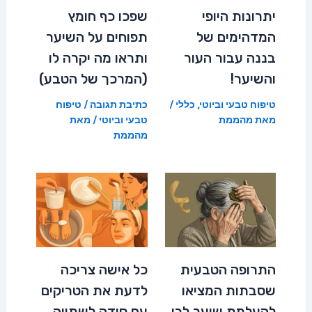
יתרונות היופי
שפכו כף חומץ
המדהימים של
תפוחים על השיער
בננה עבור העור
ותראו מה יקרה לו
והשיער!
(המרכך של הטבע)
טיפוח טבעי וביוטי
,
כללי
/
כתיבת תגובה
/
טיפוח
מאת
מהממת
טבעי וביוטי
/ מאת
מהממת
התרופה הטבעית
כל אישה צריכה
שסבתות המציאו
לדעת את הטריקים
להעלמת שיער לבן
עם סודה לשתייה