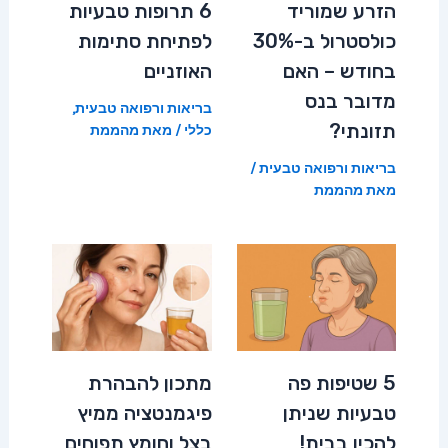
הזרע שמוריד
6 תרופות טבעיות
כולסטרול ב-30%
לפתיחת סתימות
בחודש – האם
האוזניים
מדובר בנס
בריאות ורפואה טבעית
,
תזונתי?
כללי
/ מאת
מהממת
בריאות ורפואה טבעית
/
מאת
מהממת
5 שטיפות פה
מתכון להבהרת
טבעיות שניתן
פיגמנטציה ממיץ
להכין בבית!
בצל וחומץ תפוחים