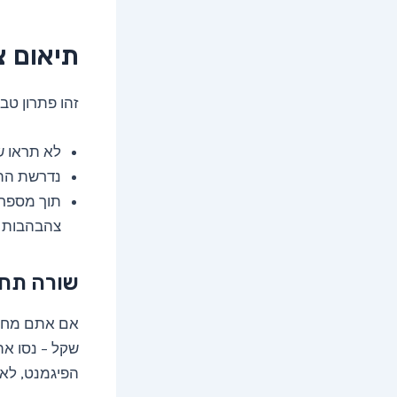
תיאום צ
זהו פתרון טב
לא תראו ש
נדרשת התמדה:
תוך מספר 
צהבהבות (
שורה תח
אם אתם מחפש
שקל – נסו את
הפיגמנט, לא