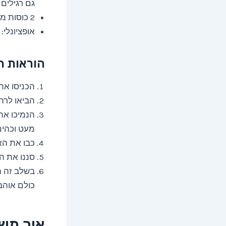
גם רגילים 
2 כוסות מים.
אופציונלי:
הוראות ה
הכניסו את
הביאו לרת
מעט וכהים
כבו את הא
סננו את ה
בשלב זה ה
כולם אוהב
איך מש