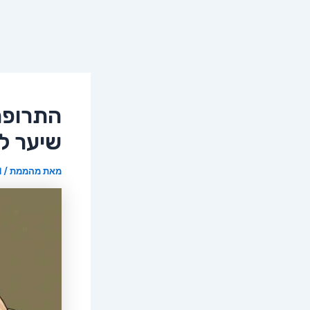
התרופה
שיער לב
מאת
מהממת
/
11 