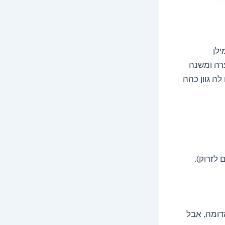
ילן
ערה ומשנה
ה גוון כהה
לזרוק).
ה/אדומה, אבל