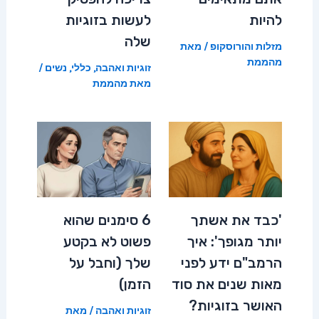
להיות
לעשות בזוגיות
שלה
מזלות והורוסקופ
/ מאת
מהממת
זוגיות ואהבה
,
כללי
,
נשים
/
מאת
מהממת
'כבד את אשתך
6 סימנים שהוא
יותר מגופך': איך
פשוט לא בקטע
הרמב"ם ידע לפני
שלך (וחבל על
מאות שנים את סוד
הזמן)
האושר בזוגיות?
זוגיות ואהבה
/ מאת