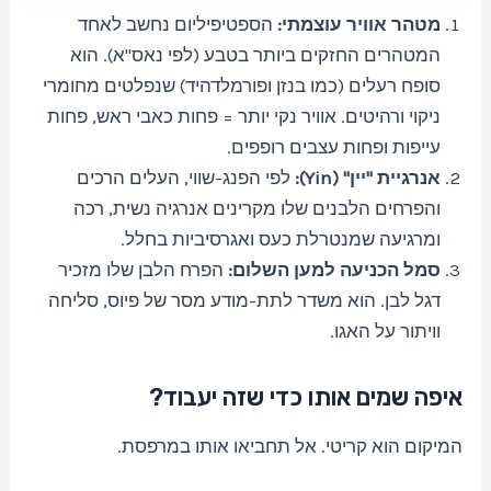
מטהר אוויר עוצמתי:
הספטיפיליום נחשב לאחד
המטהרים החזקים ביותר בטבע (לפי נאס"א). הוא
סופח רעלים (כמו בנזן ופורמלדהיד) שנפלטים מחומרי
ניקוי ורהיטים. אוויר נקי יותר = פחות כאבי ראש, פחות
עייפות ופחות עצבים רופפים.
אנרגיית "יין" (Yin):
לפי הפנג-שווי, העלים הרכים
והפרחים הלבנים שלו מקרינים אנרגיה נשית, רכה
ומרגיעה שמנטרלת כעס ואגרסיביות בחלל.
סמל הכניעה למען השלום:
הפרח הלבן שלו מזכיר
דגל לבן. הוא משדר לתת-מודע מסר של פיוס, סליחה
וויתור על האגו.
איפה שמים אותו כדי שזה יעבוד?
המיקום הוא קריטי. אל תחביאו אותו במרפסת.