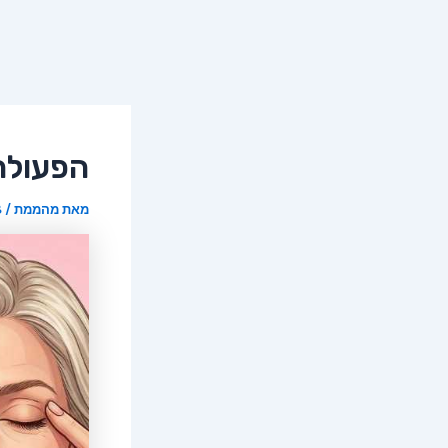
הפעולה
מאת
מהממת
/
28