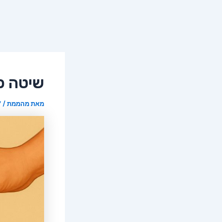
שיטה פ
מאת
מהממת
/
7 ב