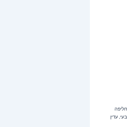
חליפה
עי, עדין