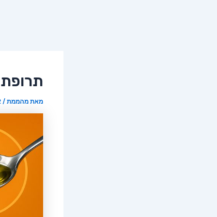
תרופת 
מאת
מהממת
/
22