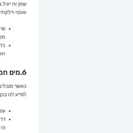
שמן זה יעיל 
ואנטי-דלקתיי
מספ
נית
השי
6.מים חמים
כאשר סובלים
לסייע לנו בכ
עשו
דרך
10-15 דקות. חזרו על 