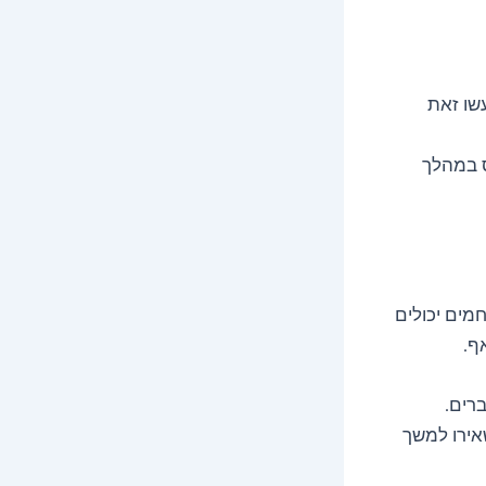
עשו זאת
ס במהלך
מים יכולים
ף.
רים.
אירו למשך