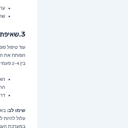
ערבבו 2 כפות חומץ 
שתו 2-3 פעמים ביום, 
3.שאיפת אדים
עוד טיפול פו
הפותח את האף
בין 2-4 פעמים ביום.
הר
דרך
שימו לב:
באו
עלול להיות ל
במערכת העצ