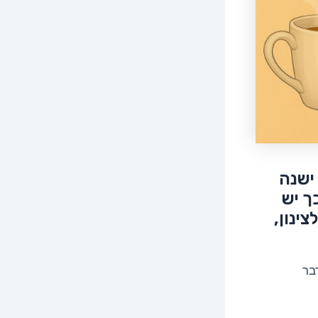
ישנה
ך יש
ינון,
בר