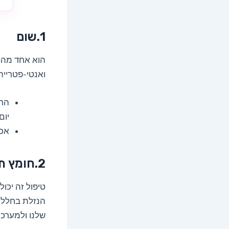
1.שום
הוא אחד מהטי
ואנטי-פטריית
יום
אכי
2.חומץ תפוחים
טיפול זה יכו
הנזלת בחלל ה
שלנו ולמערכת