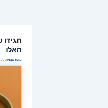
תגידו 
האלו
מאת
מהממת
/
18