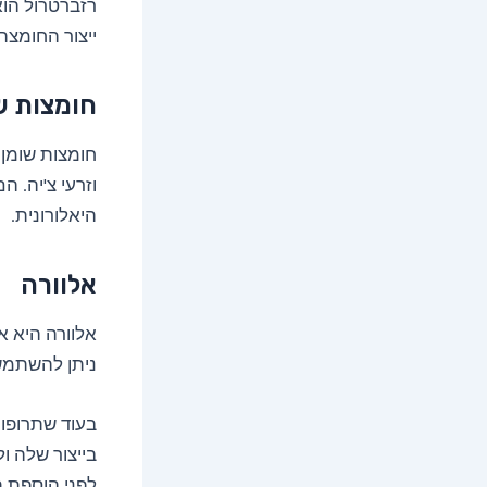
רזברטרול הוא
ייצור החומצה
חומצות שו
וזרעי צ'יה. 
היאלורונית.
אלוורה
אלוורה היא א
ניתן להשתמש 
בעוד שתרופות
בייצור שלה ו
לפני הוספת ת