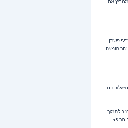
 ממריץ את
ם, זרעי פשתן
יצור חומצה
יאלורונית.
זור לתמוך
ם הרופא