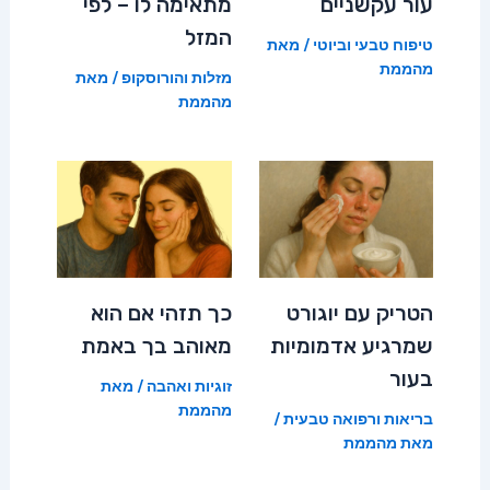
עור עקשניים
מתאימה לו – לפי
המזל
טיפוח טבעי וביוטי
/ מאת
מהממת
מזלות והורוסקופ
/ מאת
מהממת
הטריק עם יוגורט
כך תזהי אם הוא
שמרגיע אדמומיות
מאוהב בך באמת
בעור
זוגיות ואהבה
/ מאת
מהממת
בריאות ורפואה טבעית
/
מאת
מהממת